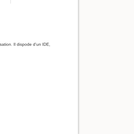
Exportation ODT
ODT import
ation. Il dispode d'un IDE,
Haut de page
Liens de retour
Anciennes révisions