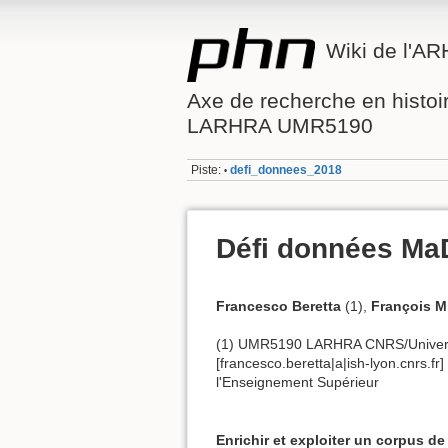
Wiki de l'A
Axe de recherche en histo
LARHRA UMR5190
Piste:
defi_donnees_2018
•
Défi données M
Francesco Beretta
(1),
François Mi
(1) UMR5190 LARHRA CNRS/Universit
[francesco.beretta|a|ish-lyon.cnrs.fr
l'Enseignement Supérieur
Enrichir et exploiter un corpus d