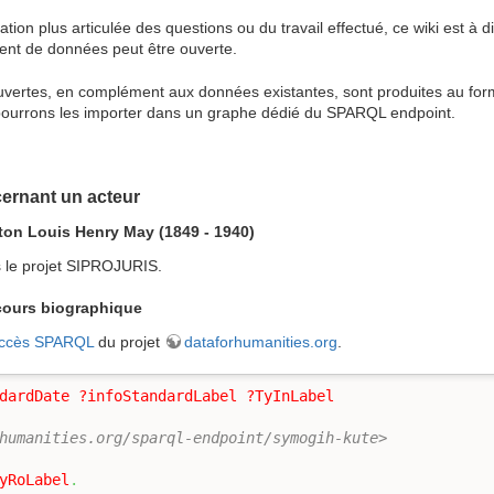
ion plus articulée des questions ou du travail effectué, ce wiki est à 
ent de données peut être ouverte.
uvertes, en complément aux données existantes, sont produites au fo
s pourrons les importer dans un graphe dédié du SPARQL endpoint.
ernant un acteur
on Louis Henry May (1849 - 1940)
s le projet SIPROJURIS.
cours biographique
'accès SPARQL
du projet
dataforhumanities.org
.
dardDate
?infoStandardLabel
?TyInLabel
humanities.org/sparql-endpoint/symogih-kute>
yRoLabel
.