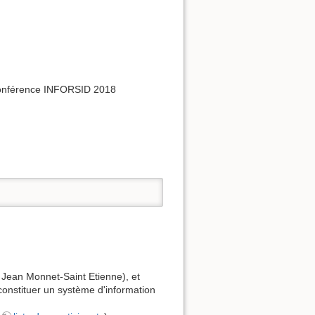
Exportation ODT
ODT import
a conférence INFORSID 2018
Haut de page
Liens de retour
Anciennes révisions
té Jean Monnet-Saint Etienne), et
onstituer un système d'information