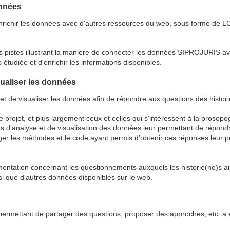
onnées
 d'enrichir les données avec d'autres ressources du web, sous forme de L
 pistes illustrant la manière de connecter les données SIPROJURIS a
 étudiée et d'enrichir les informations disponibles.
isualiser les données
er et de visualiser les données afin de répondre aux questions des histor
e projet, et plus largement ceux et celles qui s'intéressent à la prosopo
es d'analyse et de visualisation des données leur permettant de répond
ger les méthodes et le code ayant permis d'obtenir ces réponses leur 
entation concernant les questionnements auxquels les historie(ne)s aim
 que d'autres données disponibles sur le web.
rmettant de partager des questions, proposer des approches, etc. a é