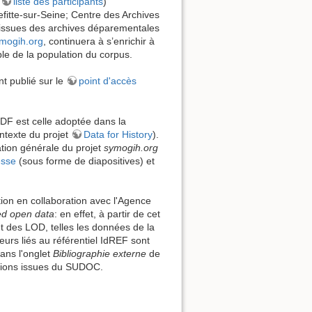
a
liste des participants
)
efitte-sur-Seine; Centre des Archives
 issues des archives déparementales
mogih.org
, continuera à s’enrichir à
Afficher le texte source
ble de la population du corpus.
nt publié sur le
point d'accès
RDF est celle adoptée dans la
ntexte du projet
Data for History
).
tion générale du projet
symogih.org
esse
(sous forme de diapositives) et
tion en collaboration avec l'Agence
ed open data
: en effet, à partir de cet
t des LOD, telles les données de la
urs liés au référentiel IdREF sont
ans l'onglet
Bibliographie externe
de
cations issues du SUDOC.