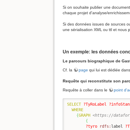
Si on souhaite publier une documentat
chaque projet d'analyse/enrichissem
Si des données issues de sources o
une sérialisation XML ou ttl et nou
Un exemple: les données conc
Le parcours biographique de Gast
Cf. la
page
qui lui est dédiée dan
Requête qui reconstitute son par
Requête à coller dans le
point d
SELECT
?TyRoLabel
?infoStan
WHERE
{
GRAPH
<https://datafor
{
?tyro
rdfs:
label 
?T