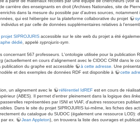
e à partir de matériaux recoltés par une équipe de chercheurs (voir l
de carrière des enseignants en droit (Archives Nationales, site de Pierr
enrichis dans la mesure du possible par d'autres sources, notamment
nnées, qui est hébergée sur la plateforme collaborative du projet
sy
x individus et par celle de données supplémentaires relatives à l’ensem
projet SIPROJURIS
accessible sur le site web du projet a été égaleme
raphe dédié
, appelé
syprojuris-sym
.
 concernant 567 professeurs. L'ontologie utilisée pour la publication 
rg
(actuellement en cours d'alignement avec le CIDOC CRM dans le co
a publication du graphe est accessible
à cette adresse
. Une présenta
u modèle et des exemples de données RDF est disponible à
cette adr
tion, un alignement avec le
référentiel IdREF
est en cours de réalisa
upérieur (ABES). Il permet d'entrer pleinement dans la logique des
link
 passerelles représentées par ISNI et VIAF, d'autres ressources publian
sibles. Dans le site du projet SIPROJURIS lui-même, les fiches des acte
directement du catalogue du SUDOC (également une ressource LOD): d
. par ex.
Jean Appleton
), on trouvera la liste des ouvrages et publi